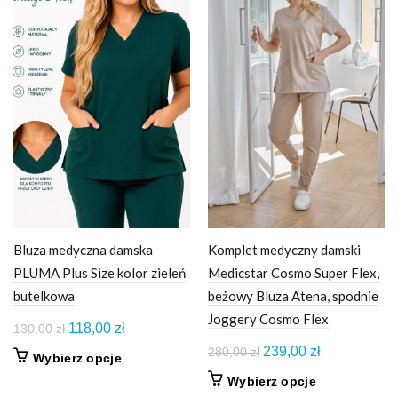
Bluza medyczna damska
Komplet medyczny damski
PLUMA Plus Size kolor zieleń
Medicstar Cosmo Super Flex,
butelkowa
beżowy Bluza Atena, spodnie
Joggery Cosmo Flex
Pierwotna
Aktualna
118,00
zł
130,00
zł
cena
cena
Pierwotna
Aktualna
239,00
zł
280,00
zł
Ten
Wybierz opcje
wynosiła:
wynosi:
cena
cena
produkt
Ten
Wybierz opcje
130,00 zł.
118,00 zł.
wynosiła:
wynosi:
ma