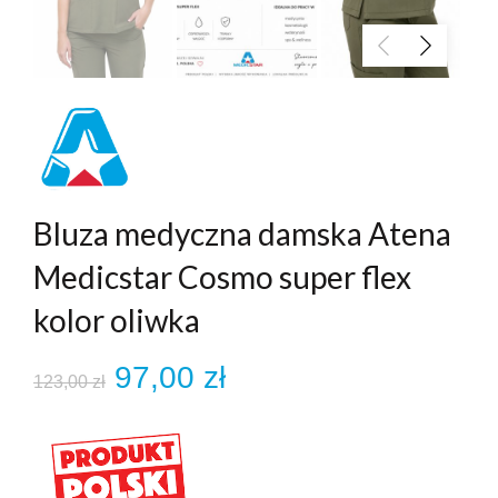
Bluza medyczna damska Atena
Medicstar Cosmo super flex
kolor oliwka
Pierwotna
Aktualna
97,00
zł
123,00
zł
cena
cena
wynosiła:
wynosi: