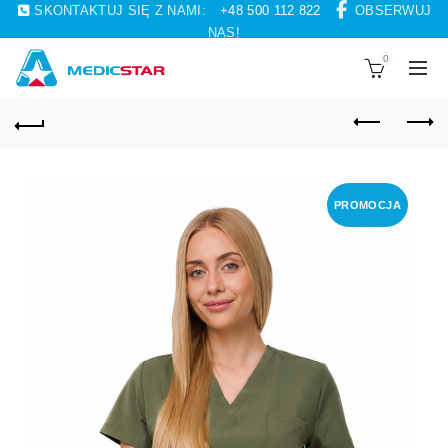
SKONTAKTUJ SIĘ Z NAMI:
+48 500 112 822
OBSERWUJ
NAS!
0
PROMOCJA