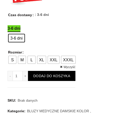
123,00 zł.
97,00 zł.
: 3-6 dni
Czas dostawy
3-6 dni
3-6 dni
Rozmiar
S
M
L
XL
XXL
XXXL
Wyczyść
ilość Bluza medyczna damska Atena Medicstar Cosmo super 
DODAJ DO KOSZYKA
SKU:
Brak danych
Kategorie:
BLUZY MEDYCZNE DAMSKIE KOLOR
,